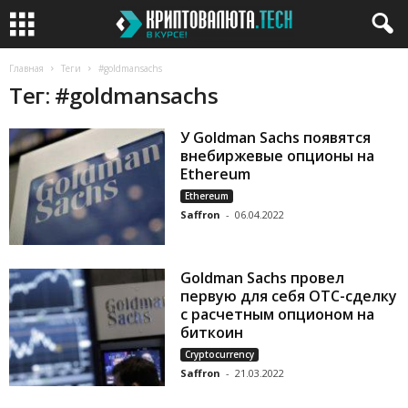
Главная
Теги
#goldmansachs
Тег: #goldmansachs
У Goldman Sachs появятся
внебиржевые опционы на
Ethereum
Ethereum
Saffron
-
06.04.2022
Goldman Sachs провел
первую для себя OTC-сделку
с расчетным опционом на
биткоин
Cryptocurrency
Saffron
-
21.03.2022