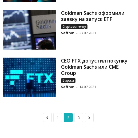
Goldman Sachs оформили
заявку на запуск ETF
Cryptocurrency
Saffron
-
27.07.2021
CEO FTX допустил покупку
Goldman Sachs или CME
Group
Биржи
Saffron
-
14.07.2021
1
2
3