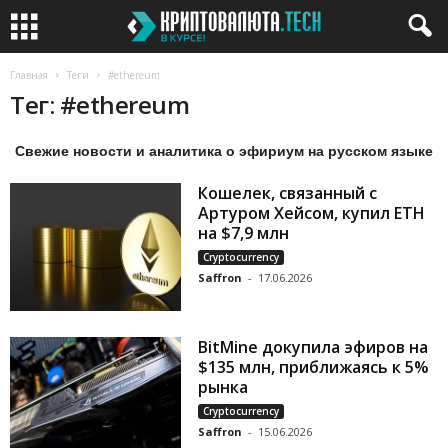
Главная
Теги
#ethereum
Тег: #ethereum
Свежие новости и аналитика о эфириум на русском языке
Кошелек, связанный с
Артуром Хейсом, купил ETH
на $7,9 млн
Cryptocurrency
Saffron
-
17.06.2026
BitMine докупила эфиров на
$135 млн, приближаясь к 5%
рынка
Cryptocurrency
Saffron
-
15.06.2026