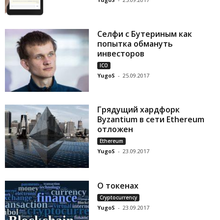
Селфи с Бутериным как
попытка обмануть
инвесторов
ICO
YugoS
-
25.09.2017
Грядущий хардфорк
Byzantium в сети Ethereum
отложен
Ethereum
YugoS
-
23.09.2017
О токенах
Cryptocurrency
YugoS
-
23.09.2017