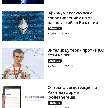
Эфириум столкнулся с
сопротивлением из-за
разногласий по Византии
Ethereum
YugoS
-
28.09.2017
Виталик Бутерин против ICO
сети Raiden
Ethereum
YugoS
-
26.09.2017
Открыта регистрация на
P2P-платформе
localethereum
Ethereum
YugoS
-
25.09.2017