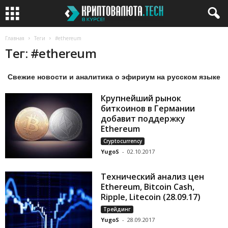
Главная
Теги
#ethereum
Тег: #ethereum
Свежие новости и аналитика о эфириум на русском языке
Крупнейший рынок
биткоинов в Германии
добавит поддержку
Ethereum
Cryptocurrency
YugoS
-
02.10.2017
Технический анализ цен
Ethereum, Bitcoin Cash,
Ripple, Litecoin (28.09.17)
Трейдинг
YugoS
-
28.09.2017