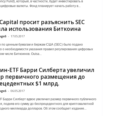
ency Fund), который, в частности, будет инвестировать в
цифровые валюты. Фонд планирует начать работу в...
 Capital просит разъяснить SEC
ла использования Биткоина
ugoS
-
17.05.2017
 по ценным бумагам и биржам США (SEC) было подано
о о необходимости указания правил регулирования цифровых
том числе Биткоинов. Ouisa...
ин-ETF Барри Силберта увеличил
р первичного размещения до
ецедентных $1 млрд.
ugoS
-
06.05.2017
F Барри Силберт вдвое увеличил размер первичного публичного
, подняв его сумму до беспрецедентного для криптовалютной
одного миллиарда долларов. Об этом сообщает издание...