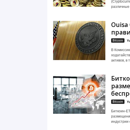
(Cryptocurr
различные 
Ouisa
прави
Bitcoin
Y
В Комиссию
ходатайств
активов, в 
Битко
разме
беспр
Bitcoin
Y
Биткоин-ET
размещения
индустрии 