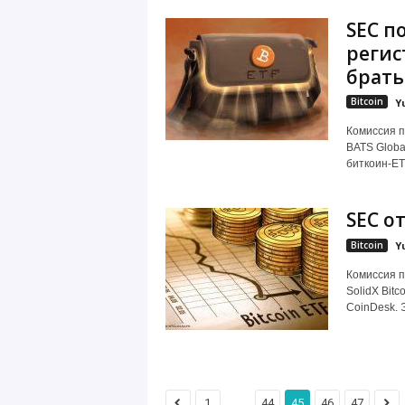
SEC п
регис
брать
Bitcoin
Y
Комиссия п
BATS Globa
биткоин-ETF
SEC от
Bitcoin
Y
Комиссия п
SolidX Bit
CoinDesk. Э
...
1
44
45
46
47