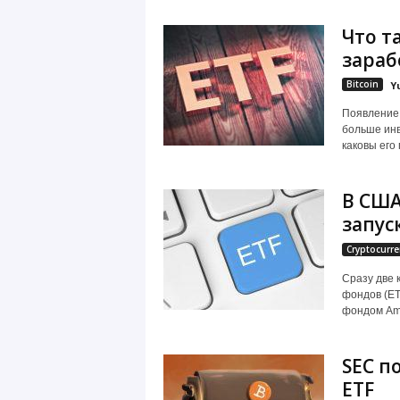
Что т
зараб
Bitcoin
Y
Появление 
больше инв
каковы его 
В США
запус
Cryptocurre
Сразу две 
фондов (ET
фондом Ampl
SEC п
ETF