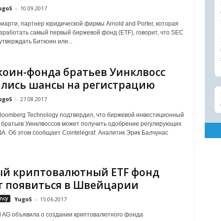
ugoS
-
10.09.2017
иарти, партнер юридической фирмы Arnold and Porter, которая
зработать самый первый биржевой фонд (ETF), говорит, что SEC
утверждать Биткоин или...
коин-фонда братьев Уинклвосс
лись шансы на регистрацию
ugoS
-
27.08.2017
loomberg Technology подтвердил, что биржевой инвестиционный
 братьев Уинклвоссов может получить одобрение регулирующих
А. Об этом сообщает Cointelegraf. Аналитик Эрик Балчунас
й криптовалютный ETF фонд
 появиться в Швейцарии
ncy
YugoS
-
15.06.2017
d AG объявила о создании криптовалютного фонда