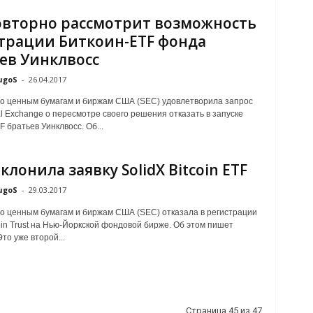
овторно рассмотрит возможность
трации Биткоин-ETF фонда
ев Уинклвосс
ugoS
-
26.04.2017
о ценным бумагам и биржам США (SEC) удовлетворила запрос
l Exchange о пересмотре своего решения отказать в запуске
 братьев Уинклвосс. Об...
клонила заявку SolidX Bitcoin ETF
ugoS
-
29.03.2017
о ценным бумагам и биржам США (SEC) отказала в регистрации
coin Trust на Нью-Йоркской фондовой бирже. Об этом пишет
то уже второй...
Страница 45 из 47