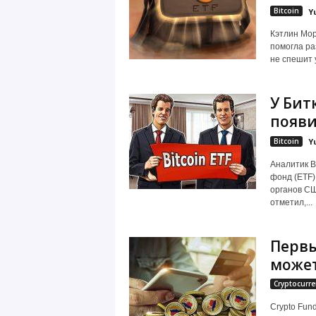
Bitcoin
Y
Кэтлин Мор
помогла ра
не спешит 
У Бит
появи
Bitcoin
Y
Аналитик B
фонд (ETF)
органов СШ
отметил,...
Первы
может
Cryptocurre
Crypto Fun