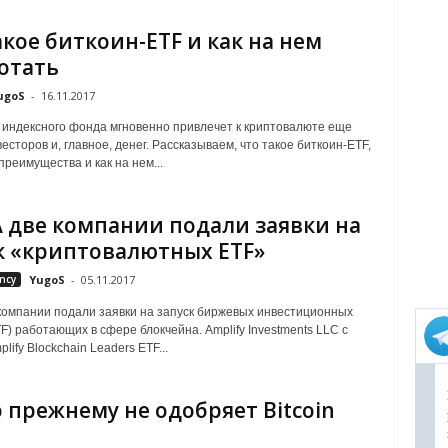
акое биткоин-ETF и как на нем
отать
ugoS
-
16.11.2017
индексного фонда мгновенно привлечет к криптовалюте еще
есторов и, главное, денег. Рассказываем, что такое биткоин-ETF,
преимущества и как на нем...
 две компании подали заявки на
к «криптовалютных ETF»
ncy
YugoS
-
05.11.2017
компании подали заявки на запуск биржевых инвестиционных
F) работающих в сфере блокчейна. Amplify Investments LLC с
ify Blockchain Leaders ETF...
о прежнему не одобряет Bitcoin