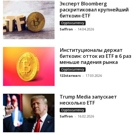
Эксперт Bloomberg
раскритиковал крупнейший
биткоин-ETF
Cryptocurrency
Saffron
-
14.04.2026
Институционалы держат
биткоин: отток из ETF в 6 раз
меньше падения рынка
Cryptocurrency
122starwars
-
17.03.2026
Trump Media запускает
несколько ETF
Cryptocurrency
Saffron
-
16.02.2026