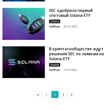
SEC одобрила первый
спотовый Solana-ETF
Solana
Saffron
-
29.10.2025
В криптосообществе ждут
решения SEC по заявкам на
Solana-ETF
Solana
Saffron
-
14.10.2025
1
2
3