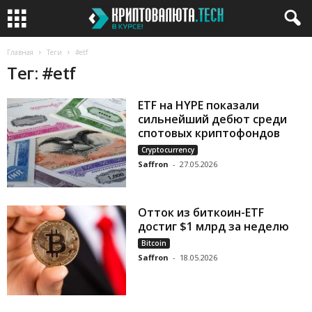
Главная
Теги
#etf
Тег: #etf
ETF на HYPE показали
сильнейший дебют среди
спотовых криптофондов
Cryptocurrency
Saffron
-
27.05.2026
Отток из биткоин-ETF
достиг $1 млрд за неделю
Bitcoin
Saffron
-
18.05.2026