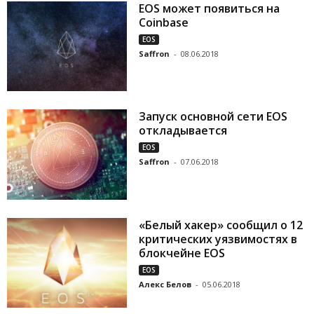
EOS может появиться на
Coinbase
EOS
Saffron
-
08.06.2018
Запуск основной сети EOS
откладывается
EOS
Saffron
-
07.06.2018
«Белый хакер» сообщил о 12
критических уязвимостях в
блокчейне EOS
EOS
Алекс Белов
-
05.06.2018