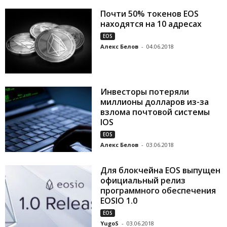
Почти 50% токенов EOS
находятся на 10 адресах
EOS
Алекс Белов
-
04.06.2018
Инвесторы потеряли
миллионы долларов из-за
взлома почтовой системы
IOS
EOS
Алекс Белов
-
03.06.2018
Для блокчейна EOS выпущен
официальный релиз
программного обеспечения
EOSIO 1.0
EOS
YugoS
-
03.06.2018