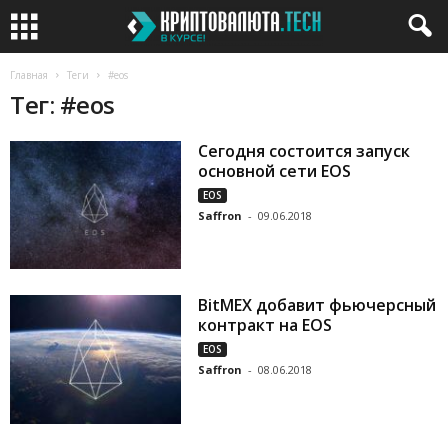
Главная
Теги
#eos
Тег: #eos
Сегодня состоится запуск
основной сети EOS
EOS
Saffron
-
09.06.2018
BitMEX добавит фьючерсный
контракт на EOS
EOS
Saffron
-
08.06.2018