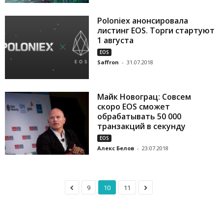
Poloniex анонсировала
листинг EOS. Торги стартуют
1 августа
EOS
Saffron
-
31.07.2018
Майк Новограц: Совсем
скоро EOS сможет
обрабатывать 50 000
транзакций в секунду
EOS
Алекс Белов
-
23.07.2018
9
10
11