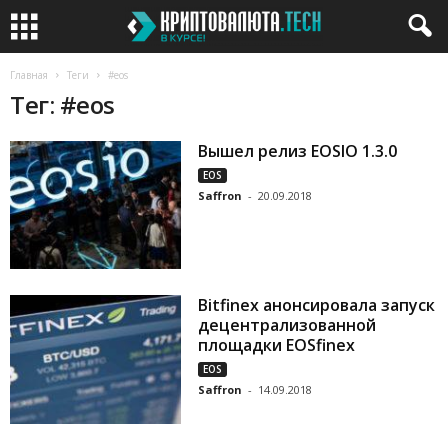
Главная
Теги
#eos
Тег: #eos
Вышел релиз EOSIO 1.3.0
EOS
Saffron
-
20.09.2018
Bitfinex анонсировала запуск
децентрализованной
площадки EOSfinex
EOS
Saffron
-
14.09.2018