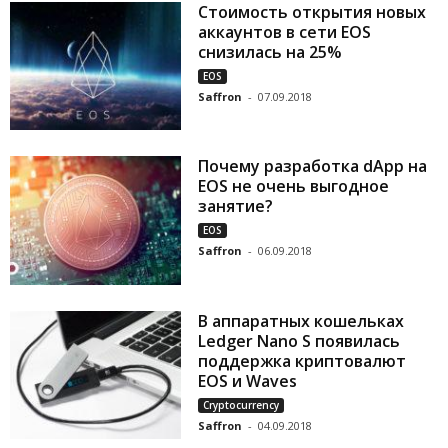
Стоимость открытия новых
аккаунтов в сети EOS
снизилась на 25%
EOS
Saffron
-
07.09.2018
Почему разработка dApp на
EOS не очень выгодное
занятие?
EOS
Saffron
-
06.09.2018
В аппаратных кошельках
Ledger Nano S появилась
поддержка криптовалют
EOS и Waves
Cryptocurrency
Saffron
-
04.09.2018