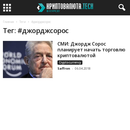
Главная
Теги
#джорджсорос
Тег: #джорджсорос
СМИ: Джордж Сорос
планирует начать торговлю
криптовалютой
Cryptocurrency
Saffron
-
06.04.2018