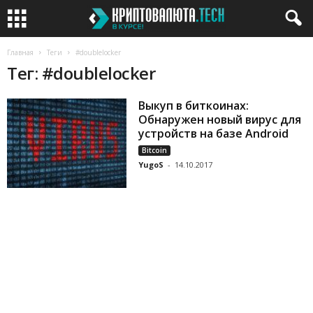
Главная
Теги
#doublelocker
Тег: #doublelocker
Выкуп в биткоинах:
Обнаружен новый вирус для
устройств на базе Android
Bitcoin
YugoS
-
14.10.2017