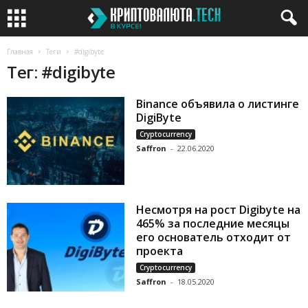
Главная
Теги
#digibyte
Тег: #digibyte
Binance объявила о листинге
DigiByte
Cryptocurrency
Saffron
-
22.06.2020
Несмотря на рост Digibyte на
465% за последние месяцы
его основатель отходит от
проекта
Cryptocurrency
Saffron
-
18.05.2020