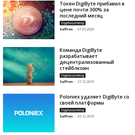
Токен DigiByte прибавил в
цене почти 300% за
последний месяц
Cryptocurrency
Saffron
-
07.05.2020
Команда DigiByte
разрабатывает
децентрализованный
стейблкоин
Cryptocurrency
Saffron
-
27.12.2019
Poloniex удаляет DigiByte со
своей платформы
Cryptocurrency
Saffron
-
05.12.2019