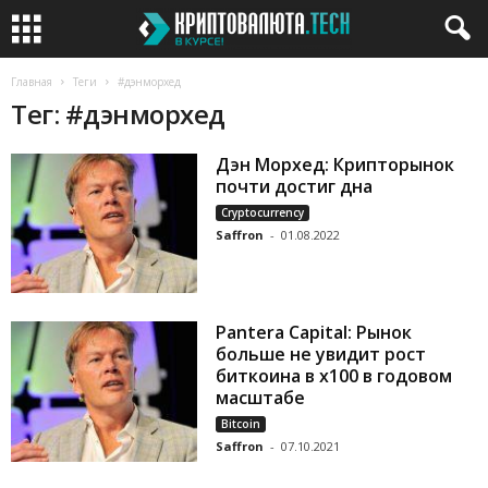
Главная
Теги
#дэнморхед
Тег: #дэнморхед
Дэн Морхед: Крипторынок
почти достиг дна
Cryptocurrency
Saffron
-
01.08.2022
Pantera Capital: Рынок
больше не увидит рост
биткоина в х100 в годовом
масштабе
Bitcoin
Saffron
-
07.10.2021