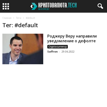
Главная
Теги
#default
Тег: #default
Роджеру Веру направили
уведомление о дефолте
Cryptocurrency
Saffron
-
29.06.2022