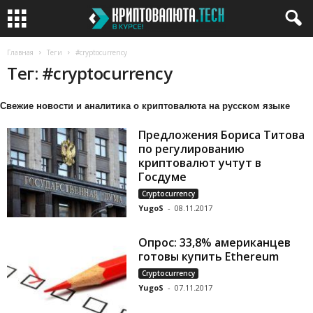
Главная
Теги
#cryptocurrency
Тег: #cryptocurrency
Свежие новости и аналитика о криптовалюта на русском языке
Предложения Бориса Титова
по регулированию
криптовалют учтут в
Госдуме
Cryptocurrency
YugoS
-
08.11.2017
Опрос: 33,8% американцев
готовы купить Ethereum
Cryptocurrency
YugoS
-
07.11.2017