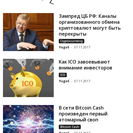
Зампред ЦБ РФ: Каналы
организованного обмена
криптовалют могут быть
перекрыты
Cryptocurrency
YugoS
-
07.11.2017
Как ICO завоевывают
внимание инвесторов
ICO
YugoS
-
07.11.2017
В сети Bitcoin Cash
произведен первый
атомарный своп
Bitcoin Cash
YugoS
-
06.11.2017