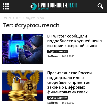
Главная
Теги
#cryptocurrench
Тег: #cryptocurrench
В Twiitter сообщили
подробности крупнейшей в
истории хакерской атаки
Cryptocurrency
Saffron
-
16.07.2020
Правительство России
поддержало идею
скорейшего принятия
закона о цифровых
финансовых активах
Cryptocurrency
Saffron
-
16.06.2020