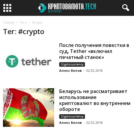
Главная
Теги
#crypto
Тег: #crypto
После получения повестки в
суд, Tether «включил
печатный станок»
Cryptocurrency
Алекс Белов
-
02.02.2018
Беларусь не рассматривает
использование
криптовалют во внутреннем
обороте
Cryptocurrency
Алекс Белов
-
02.02.2018