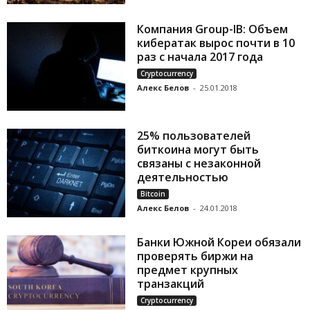
Компания Group-IB: Объем
кибератак вырос почти в 10
раз с начала 2017 года
Cryptocurrency
Алекс Белов
-
25.01.2018
25% пользователей
биткоина могут быть
связаны c незаконной
деятельностью
Bitcoin
Алекс Белов
-
24.01.2018
Банки Южной Кореи обязали
проверять биржи на
предмет крупных
транзакций
Cryptocurrency