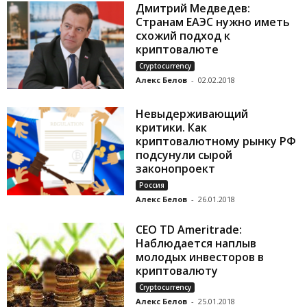
Дмитрий Медведев:
Странам ЕАЭС нужно иметь
схожий подход к
криптовалюте
Cryptocurrency
Алекс Белов
-
02.02.2018
Невыдерживающий
критики. Как
криптовалютному рынку РФ
подсунули сырой
законопроект
Россия
Алекс Белов
-
26.01.2018
CEO TD Ameritrade:
Наблюдается наплыв
молодых инвесторов в
криптовалюту
Cryptocurrency
Алекс Белов
-
25.01.2018