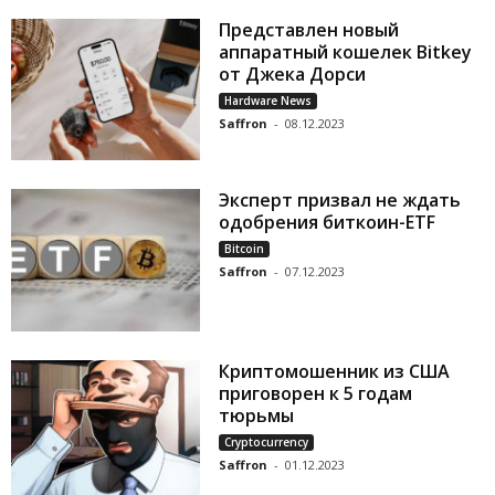
Представлен новый
аппаратный кошелек Bitkey
от Джека Дорси
Hardware News
Saffron
-
08.12.2023
Эксперт призвал не ждать
одобрения биткоин-ETF
Bitcoin
Saffron
-
07.12.2023
Криптомошенник из США
приговорен к 5 годам
тюрьмы
Cryptocurrency
Saffron
-
01.12.2023