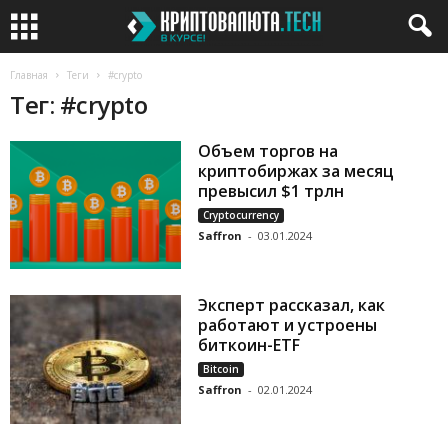
Главная
Теги
#crypto
Тег: #crypto
Объем торгов на
криптобиржах за месяц
превысил $1 трлн
Cryptocurrency
Saffron
-
03.01.2024
Эксперт рассказал, как
работают и устроены
биткоин-ETF
Bitcoin
Saffron
-
02.01.2024