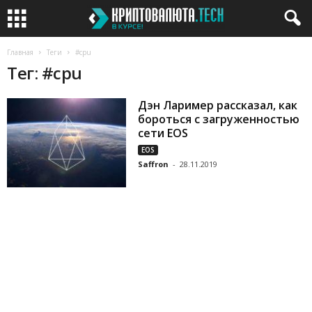
Главная
Теги
#cpu
Тег: #cpu
Дэн Лаример рассказал, как
бороться с загруженностью
сети EOS
EOS
Saffron
-
28.11.2019