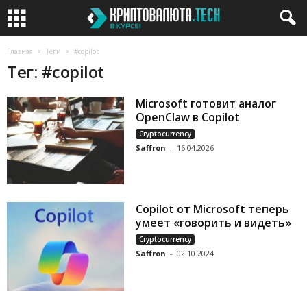
Главная
Теги
#copilot
Тег: #copilot
Microsoft готовит аналог
OpenClaw в Copilot
Cryptocurrency
Saffron
-
16.04.2026
Copilot от Microsoft теперь
умеет «говорить и видеть»
Cryptocurrency
Saffron
-
02.10.2024