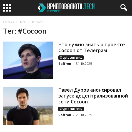
Главная
Теги
#Cocoon
Тег: #Cocoon
Что нужно знать о проекте
Cocoon от Телеграм
Cryptocurrency
Saffron
-
31.10.2025
Павел Дуров анонсировал
запуск децентрализованной
сети Cocoon
Cryptocurrency
Saffron
-
29.10.2025