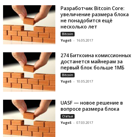
Разработчик Bitcoin Core:
увеличение размера блока
не понадобится ещё
несколько лет
Bitcoin
YugoS
-
16.05.2017
274 Биткоина комиссионных
достанется майнерам за
первый блок больше 1МБ
Bitcoin
YugoS
-
10.05.2017
UASF — новое решение в
вопросе размера блока
Статьи
YugoS
-
07.03.2017