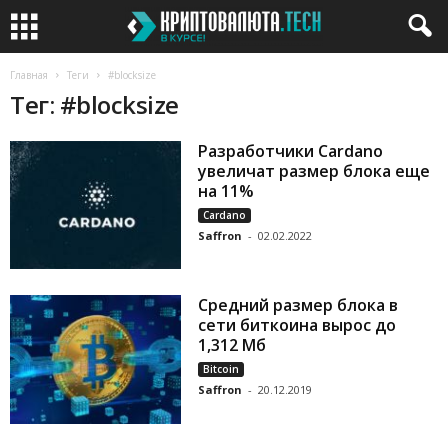
Главная
Теги
#blocksize
Тег: #blocksize
Разработчики Cardano
увеличат размер блока еще
на 11%
Cardano
Saffron
-
02.02.2022
Средний размер блока в
сети биткоина вырос до
1,312 Мб
Bitcoin
Saffron
-
20.12.2019