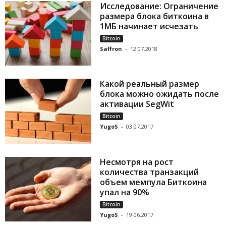
Исследование: Ограничение
размера блока биткоина в
1МБ начинает исчезать
Bitcoin
Saffron
-
12.07.2018
Какой реальный размер
блока можно ожидать после
активации SegWit
Bitcoin
YugoS
-
03.07.2017
Несмотря на рост
количества транзакций
объем мемпула Биткоина
упал на 90%
Bitcoin
YugoS
-
19.06.2017