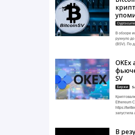
крипт
упоми
Cryptocurre
В обзоре и
рухнуло до
(BSV). По д
OKEx 
фьюче
SV
Биржи
S
Криптовалю
Ethereum Cl
https://twi
запустила а
В рез