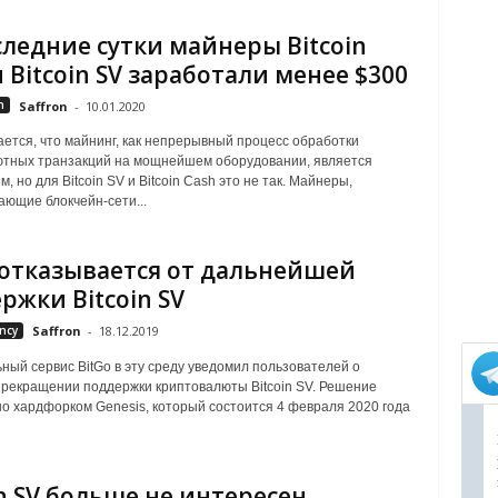
следние сутки майнеры Bitcoin
и Bitcoin SV заработали менее $300
h
Saffron
-
10.01.2020
ется, что майнинг, как непрерывный процесс обработки
ютных транзакций на мощнейшем оборудовании, является
 но для Bitcoin SV и Bitcoin Cash это не так. Майнеры,
ющие блокчейн-сети...
 отказывается от дальнейшей
ржки Bitcoin SV
ncy
Saffron
-
18.12.2019
ный сервис BitGo в эту среду уведомил пользователей о
рекращении поддержки криптовалюты Bitcoin SV. Решение
о хардфорком Genesis, который состоится 4 февраля 2020 года
in SV больше не интересен