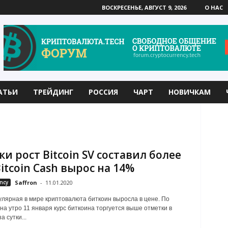
ВОСКРЕСЕНЬЕ, АВГУСТ 9, 2026
О НАС
АТЬИ
ТРЕЙДИНГ
РОССИЯ
ЧАРТ
НОВИЧКАМ
ки рост Bitcoin SV составил более
Bitcoin Cash вырос на 14%
ncy
Saffron
-
11.01.2020
лярная в мире криптовалюта биткоин выросла в цене. По
на утро 11 января курс биткоина торгуется выше отметки в
а сутки...