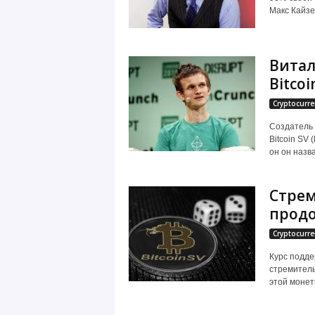
Макс Кайзер
Витал
Bitco
Cryptocurre
Создатель 
Bitcoin SV
он он назв
Стрем
продо
Cryptocurre
Курс подде
стремитель
этой монеты