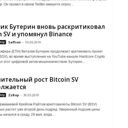
. Он провел в своем Twitter-аккаунте опрос...
ик Бутерин вновь раскритиковал
in SV и упомянул Binance
ncy
Saffron
-
05.06.2019
эфира (ETH) Виталик Бутерин продолжает критиковать проект
 (BSV), во время выступления на YouTube-канале Hardcore Crypto
ал этот цифровой актив мошенничеством. Бутерин...
ительный рост Bitcoin SV
лжается
ncy
ZzRop
-
30.05.2019
рживаемой Крейгом Райтом криптовалюты Bitcoin SV (BSV)
но растет уже второй день подряд. Уверенный подъем цены
 начался в среду, 29 мая, когда...