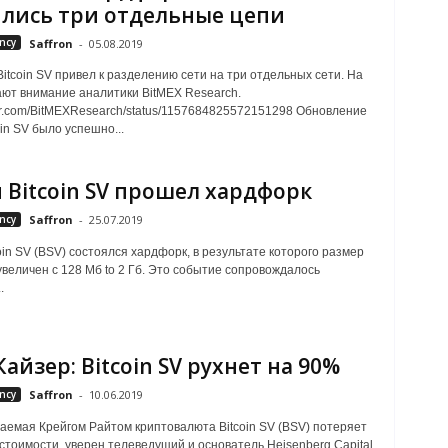
лись три отдельные цепи
ncy
Saffron
-
05.08.2019
itcoin SV привел к разделению сети на три отдельных сети. На
ют внимание аналитики BitMEX Research.
itter.com/BitMEXResearch/status/1157684825572151298 Обновление
oin SV было успешно...
и Bitcoin SV прошел хардфорк
ncy
Saffron
-
25.07.2019
coin SV (BSV) состоялся хардфорк, в результате которого размер
увеличен с 128 Mб to 2 Гб. Это событие сопровождалось
.
Кайзер: Bitcoin SV рухнет на 90%
ncy
Saffron
-
10.06.2019
емая Крейгом Райтом криптовалюта Bitcoin SV (BSV) потеряет
стоимости, уверен телеведущий и основатель Heisenberg Capital