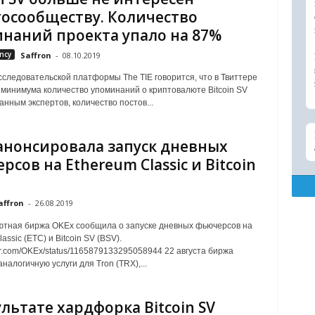
осообществу. Количество
наний проекта упало на 87%
ncy
Saffron
-
08.10.2019
сследовательской платформы The TIE говорится, что в Твиттере
 минимума количество упоминаний о криптовалюте Bitcoin SV
анным экспертов, количество постов...
анонсировала запуск дневных
рсов на Ethereum Classic и Bitcoin
affron
-
26.08.2019
тная биржа OKEx сообщила о запуске дневных фьючерсов на
assic (ETC) и Bitcoin SV (BSV).
tter.com/OKEx/status/1165879133295058944 22 августа биржа
налогичную услуги для Tron (TRX),...
ультате хардфорка Bitcoin SV