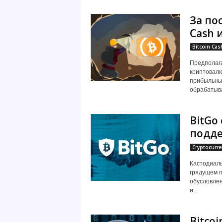
За по
Cash 
Bitcoin Cas
Предполага
криптовал
прибыльным,
обрабатыва
BitGo
подде
Cryptocurre
Кастодиаль
грядущем п
обусловлен
и...
Bitco