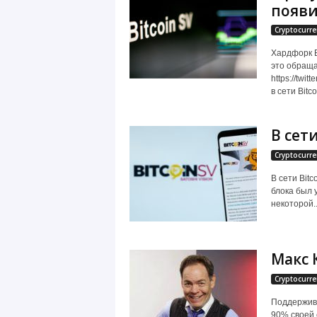
появи
Cryptocurre
Хардфорк B
это обраща
https://tw
в сети Bitc
В сет
Cryptocurre
В сети Bit
блока был 
некоторой..
Макс 
Cryptocurre
Поддержива
90% своей 