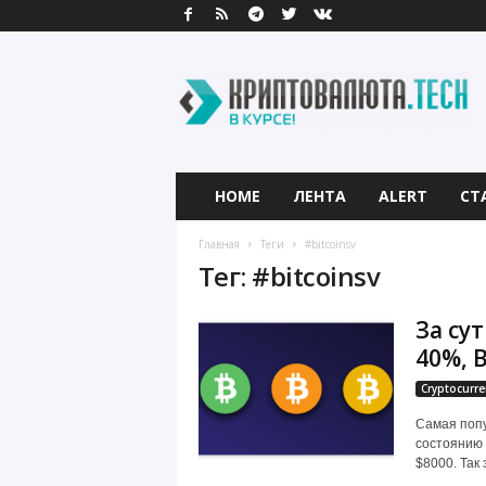
К
р
и
п
т
о
в
HOME
ЛЕНТА
ALERT
СТ
а
л
Главная
Теги
#bitcoinsv
ю
Тег: #bitcoinsv
т
а
За сут
.
T
40%, 
e
Cryptocurre
c
h
Самая попу
состоянию 
$8000. Так з