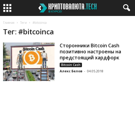
Главная
Теги
#bitcoinca
Тег: #bitcoinca
Сторонники Bitcoin Cash
позитивно настроены на
предстоящий хардфорк
Bitcoin Cash
Алекс Белов
-
04.05.2018