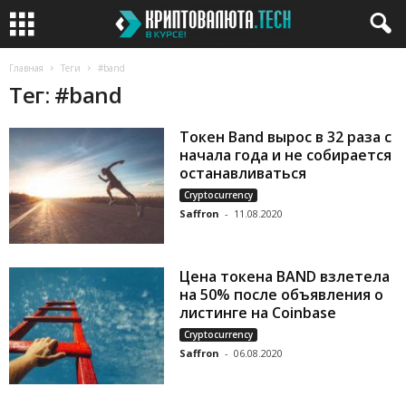
Главная
Теги
#band
Тег: #band
Токен Band вырос в 32 раза с
начала года и не собирается
останавливаться
Cryptocurrency
Saffron
-
11.08.2020
Цена токена BAND взлетела
на 50% после объявления о
листинге на Coinbase
Cryptocurrency
Saffron
-
06.08.2020