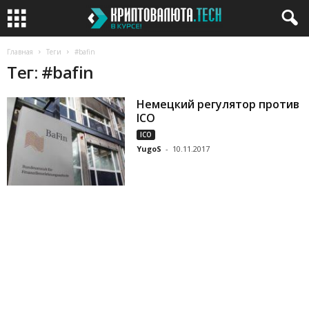
Главная
Теги
#bafin
Тег: #bafin
Немецкий регулятор против
ICO
ICO
YugoS
-
10.11.2017