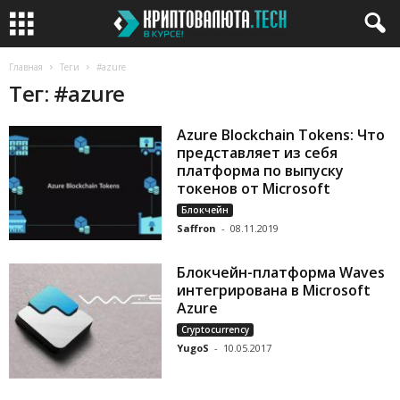
Главная
Теги
#azure
Тег: #azure
Azure Blockchain Tokens: Что
представляет из себя
платформа по выпуску
токенов от Microsoft
Блокчейн
Saffron
-
08.11.2019
Блокчейн-платформа Waves
интегрирована в Microsoft
Azure
Cryptocurrency
YugoS
-
10.05.2017