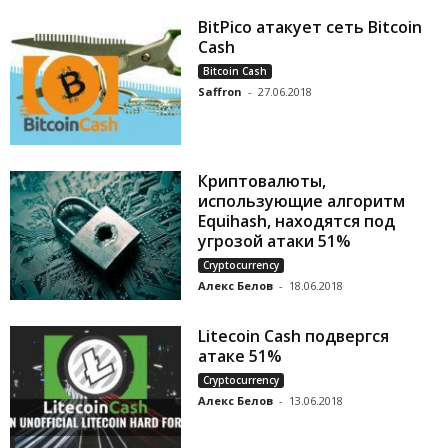
BitPico атакует сеть Bitcoin
Cash
Bitcoin Cash
Saffron
-
27.06.2018
Криптовалюты,
использующие алгоритм
Equihash, находятся под
угрозой атаки 51%
Cryptocurrency
Алекс Белов
-
18.06.2018
Litecoin Cash подвергся
атаке 51%
Cryptocurrency
Алекс Белов
-
13.06.2018