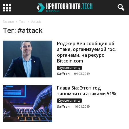
Главная
Теги
#attack
Тег: #attack
Роджер Вер сообщил об
атаке, организуемой гос.
органами, на ресурс
Bitcoin.com
Cryptocurrency
Saffron
-
04.03.2019
Глава Sia: Этот год
запомнится атаками 51%
Cryptocurrency
Saffron
-
16.01.2019