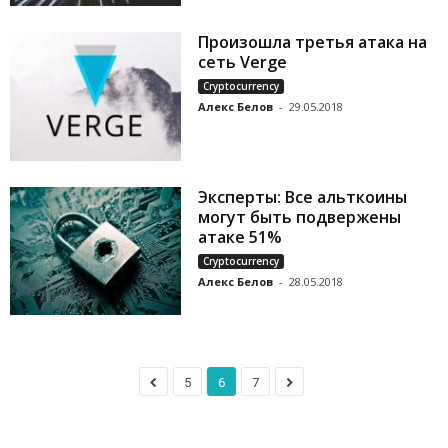
Произошла третья атака на
сеть Verge
Cryptocurrency
Алекс Белов
-
29.05.2018
Эксперты: Все альткоины
могут быть подвержены
атаке 51%
Cryptocurrency
Алекс Белов
-
28.05.2018
5
6
7