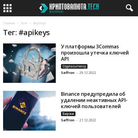
Главная
Теги
#apikeys
Тег: #apikeys
У платформы 3Commas
произошла утечка ключей
API
Cryptocurrency
Saffron
-
29.12.2022
Binance предупредила об
удалении неактивных API-
ключей пользователей
Биржи
Saffron
-
21.12.2022