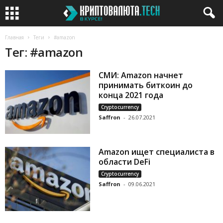
Главная
Теги
#amazon
Тег: #amazon
СМИ: Amazon начнет
принимать биткоин до
конца 2021 года
Cryptocurrency
Saffron
-
26.07.2021
Amazon ищет специалиста в
области DeFi
Cryptocurrency
Saffron
-
09.06.2021