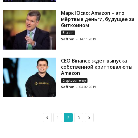
Марк Юско: Amazon – это
мёртвые деньги, будущее за
биткоином
Bitcoin
Saffron
-
14.11.2019
CEO Binance ждет выпуска
собственной криптовалюты
Amazon
Cryptocurrency
Saffron
-
04.02.2019
1
2
3