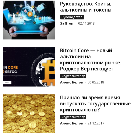
Руководство: Коины,
альткоины и токены
Руководство
Saffron
-
02.11.2018
Bitcoin Core — новый
альткоин на
криптовалютном рынке.
Роджер Вер негодует
Cryptocurrency
Алекс Белов
-
30.05.2018
Пришло ли время время
выпускать государственные
криптовалюты?
Cryptocurrency
Алекс Белов
-
21.12.2017