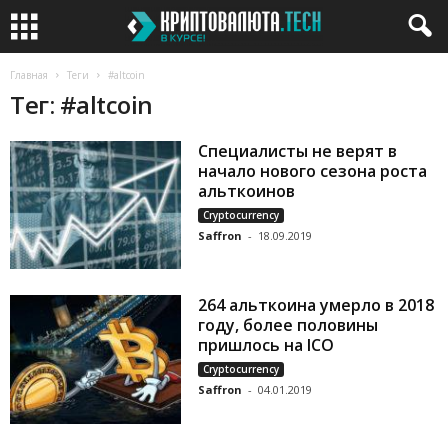
Главная
Теги
#altcoin
Тег: #altcoin
Специалисты не верят в
начало нового сезона роста
альткоинов
Cryptocurrency
Saffron
-
18.09.2019
264 альткоина умерло в 2018
году, более половины
пришлось на ICO
Cryptocurrency
Saffron
-
04.01.2019