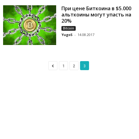
При цене Биткоина в $5.000
альткоины могут упасть на
20%
Bitcoin
YugoS
-
14.08.2017
1
2
3