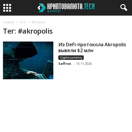
Главная
Теги
#akropolis
Тег: #akropolis
Из DeFi-протокола Akropolis
вывели $2 млн
Cryptocurrency
Saffron
-
13.11.2020