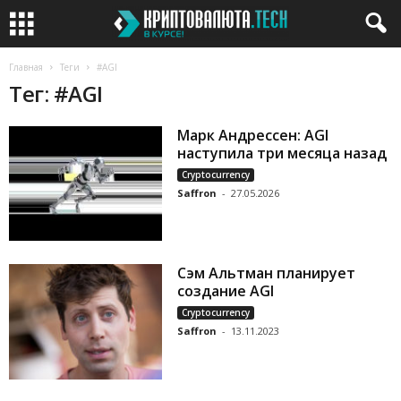
Главная
Теги
#AGI
Тег: #AGI
Марк Андрессен: AGI
наступила три месяца назад
Cryptocurrency
Saffron
-
27.05.2026
Сэм Альтман планирует
создание AGI
Cryptocurrency
Saffron
-
13.11.2023