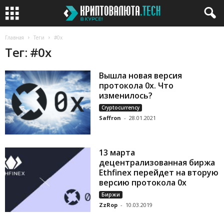
Главная
Теги
#0x
Тег: #0x
Вышла новая версия
протокола 0x. Что
изменилось?
Cryptocurrency
Saffron
-
28.01.2021
13 марта
децентрализованная биржа
Ethfinex перейдет на вторую
версию протокола 0x
Биржи
ZzRop
-
10.03.2019