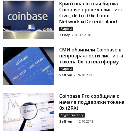
Криптовалютная биржа
Сoinbase провела листинг
Civic, district0x, Loom
Network и Decentraland
Биржи
ZzRop
-
08.12.2018
СМИ обвинили Coinbase в
непрозрачности листинга
токена 0x на платформу
Биржи
Saffron
-
26.10.2018
Coinbase Pro сообщила о
начале поддержки токена
0x (ZRX)
Cryptocurrency
Saffron
-
12.10.2018