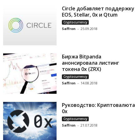
Circle добавляет поддержку
EOS, Stellar, 0x и Qtum
Cryptocurrency
Saffron
-
25.09.2018
Биржа Bitpanda
анонсировала листинг
токена 0x (ZRX)
Cryptocurrency
Saffron
-
14.08.2018
Руководство: Криптовалюта
0x
Cryptocurrency
Saffron
-
21.07.2018