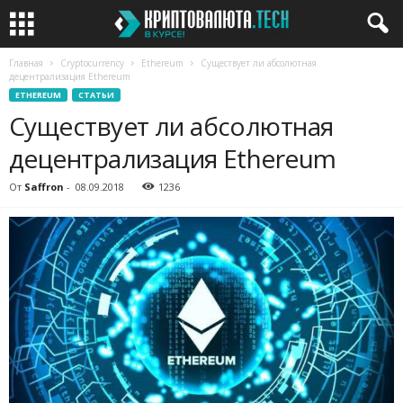
Главная
Cryptocurrency
Ethereum
Существует ли абсолютная
децентрализация Ethereum
ETHEREUM
СТАТЬИ
Существует ли абсолютная
децентрализация Ethereum
От
Saffron
-
08.09.2018
1236