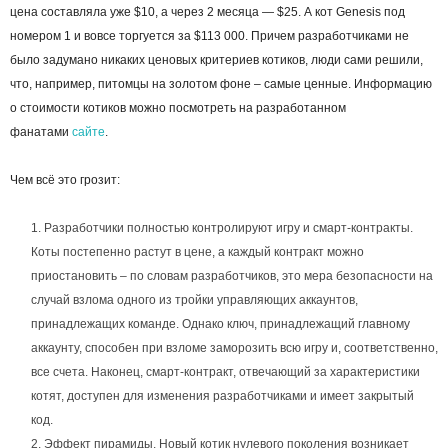
цена составляла уже $10, а через 2 месяца — $25. А кот Genesis под
номером 1 и вовсе торгуется за $113 000. Причем разработчиками не
было задумано никаких ценовых критериев котиков, люди сами решили,
что, например, питомцы на золотом фоне – самые ценные. Информацию
о стоимости котиков можно посмотреть на разработанном
фанатами
сайте
.
Чем всё это грозит:
Разработчики полностью контролируют игру и смарт-контракты.
Коты постепенно растут в цене, а каждый контракт можно
приостановить – по словам разработчиков, это мера безопасности на
случай взлома одного из тройки управляющих аккаунтов,
принадлежащих команде. Однако ключ, принадлежащий главному
аккаунту, способен при взломе заморозить всю игру и, соответственно,
все счета. Наконец, смарт-контракт, отвечающий за характеристики
котят, доступен для изменения разработчиками и имеет закрытый
код.
Эффект пирамиды. Новый котик нулевого поколения возникает