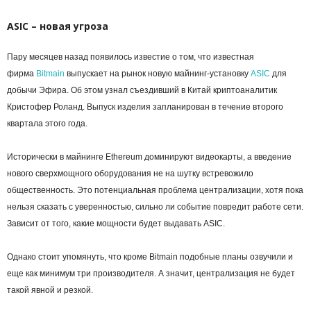
ASIC – новая угроза
Пару месяцев назад появилось известие о том, что известная
фирма
Bitmain
выпускает на рынок новую майнинг-установку
ASIC
для
добычи Эфира. Об этом узнал съездивший в Китай криптоаналитик
Кристофер Роланд. Выпуск изделия запланирован в течение второго
квартала этого года.
Исторически в майнинге Ethereum доминируют видеокарты, а введение
нового сверхмощного оборудования не на шутку встревожило
общественность. Это потенциальная проблема централизации, хотя пока
нельзя сказать с уверенностью, сильно ли событие повредит работе сети.
Зависит от того, какие мощности будет выдавать ASIC.
Однако стоит упомянуть, что кроме Bitmain подобные планы озвучили и
еще как минимум три производителя. А значит, централизация не будет
такой явной и резкой.