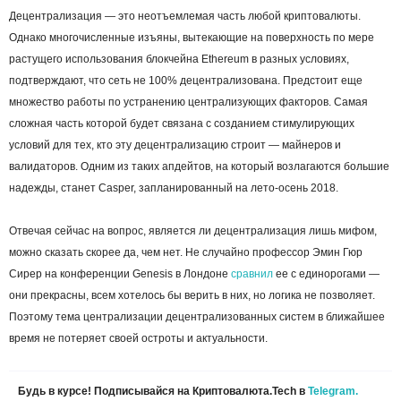
Децентрализация — это неотъемлемая часть любой криптовалюты.
Однако многочисленные изъяны, вытекающие на поверхность по мере
растущего использования блокчейна Ethereum в разных условиях,
подтверждают, что сеть не 100% децентрализована. Предстоит еще
множество работы по устранению централизующих факторов. Самая
сложная часть которой будет связана с созданием стимулирующих
условий для тех, кто эту децентрализацию строит — майнеров и
валидаторов. Одним из таких апдейтов, на который возлагаются большие
надежды, станет Casper, запланированный на лето-осень 2018.
Отвечая сейчас на вопрос, является ли децентрализация лишь мифом,
можно сказать скорее да, чем нет. Не случайно профессор Эмин Гюр
Сирер на конференции Genesis в Лондоне
сравнил
ее с единорогами —
они прекрасны, всем хотелось бы верить в них, но логика не позволяет.
Поэтому тема централизации децентрализованных систем в ближайшее
время не потеряет своей остроты и актуальности.
Будь в курсе! Подписывайся на Криптовалюта.Tech в
Telegram.