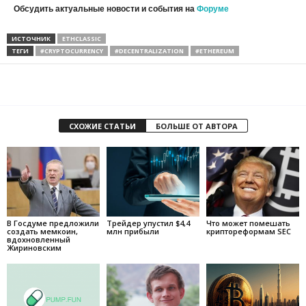
Обсудить актуальные новости и события на
Форуме
ИСТОЧНИК
ETHCLASSIC
ТЕГИ
#CRYPTOCURRENCY
#DECENTRALIZATION
#ETHEREUM
СХОЖИЕ СТАТЬИ
БОЛЬШЕ ОТ АВТОРА
В Госдуме предложили
Трейдер упустил $4,4
Что может помешать
создать мемкоин,
млн прибыли
криптореформам SEC
вдохновленный
Жириновским