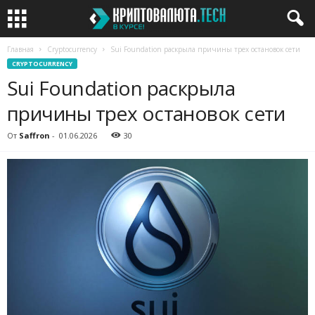
Главная
Cryptocurrency
Sui Foundation раскрыла причины трех остановок сети
CRYPTOCURRENCY
Sui Foundation раскрыла
причины трех остановок сети
От
Saffron
-
01.06.2026
30