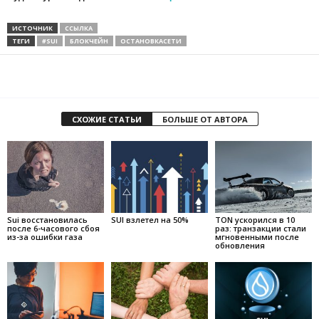
ИСТОЧНИК
ССЫЛКА
ТЕГИ
#SUI
БЛОКЧЕЙН
ОСТАНОВКАСЕТИ
СХОЖИЕ СТАТЬИ
БОЛЬШЕ ОТ АВТОРА
Sui восстановилась
SUI взлетел на 50%
TON ускорился в 10
после 6-часового сбоя
раз: транзакции стали
из-за ошибки газа
мгновенными после
обновления