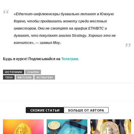
«Ethereum-инфлюенсеры буквально летают в Южную
Корею, чтобы продвигать монету среди местных
инвесторов. Они не смотрят на график ETH/BTC и
думают, что покупают аналог Strategy. Хорошо это не
кончится», — заявил Моу.
Будь в курсе! Подписывайся на
Телеграм.
ИСТОЧНИК
ССЫЛКА
ТЕГИ
#BITCOIN
#STRATEGY
СХОЖИЕ СТАТЬИ
БОЛЬШЕ ОТ АВТОРА