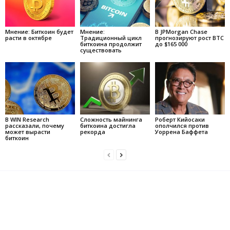
Мнение: Биткоин будет
Мнение:
В JPMorgan Chase
расти в октябре
Традиционный цикл
прогнозируют рост BTC
биткоина продолжит
до $165 000
существовать
В WIN Research
Сложность майнинга
Роберт Кийосаки
рассказали, почему
биткоина достигла
ополчился против
может вырасти
рекорда
Уоррена Баффета
биткоин