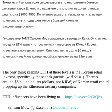
Технический анализ тоже свидетельствует о многолетнем боковом
движении курса Ethereum с недавним отскоком от верхней границы
диапазона $1000-4800. По мнению эксперта, текущая капитализация
криптовалюты «поддерживается в большей степени
макроликвидностью».
Гендиректор JAN3 Самсон Моу согласился с выводами Кана. Он считает,
что цена ETH зависит от розничных инвесторов из Южной Кореи,
известных как «серхак-геми» . Они направили около $6 млрд в
криптоказначейские компании, сфокусированные на Ethereum.
The only thing keeping ETH at these levels is the Korean retail
investor, specifically the seohak gaemie (서학개미). There’s
around $6 billion dollars (dollars, not KRW) of Korean retail capital
propping up the Ethereum treasury companies.
ETH influencers have been flying to…
https://t.co/ezc2cGtQhx
— Samson Mow (@Excellion)
October 5, 2025