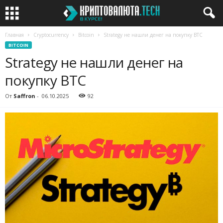
Главная
Cryptocurrency
Bitcoin
Strategy не нашли денег на покупку BTC
BITCOIN
Strategy не нашли денег на
покупку BTC
От
Saffron
-
06.10.2025
92