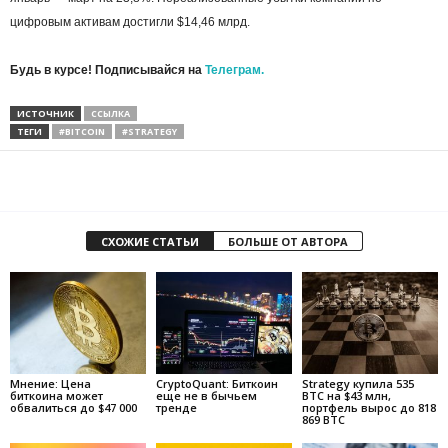
цифровым активам достигли $14,46 млрд.
Будь в курсе! Подписывайся на
Телеграм.
ИСТОЧНИК
ССЫЛКА
ТЕГИ
#BITCOIN
#STRATEGY
СХОЖИЕ СТАТЬИ
БОЛЬШЕ ОТ АВТОРА
Мнение: Цена
CryptoQuant: Биткоин
Strategy купила 535
биткоина может
еще не в бычьем
BTC на $43 млн,
обвалиться до $47 000
тренде
портфель вырос до 818
869 BTC