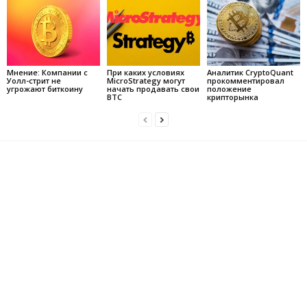
Мнение: Компании с
При каких условиях
Аналитик CryptoQuant
Уолл-стрит не
MicroStrategy могут
прокомментировал
угрожают биткоину
начать продавать свои
положение
BTC
крипторынка