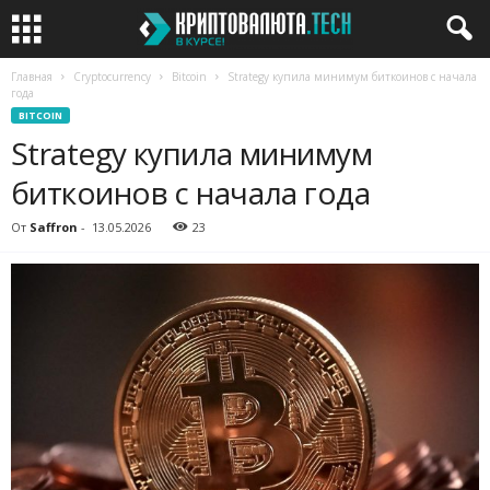
Главная
Cryptocurrency
Bitcoin
Strategy купила минимум биткоинов с начала
года
BITCOIN
Strategy купила минимум
биткоинов с начала года
От
Saffron
-
13.05.2026
23