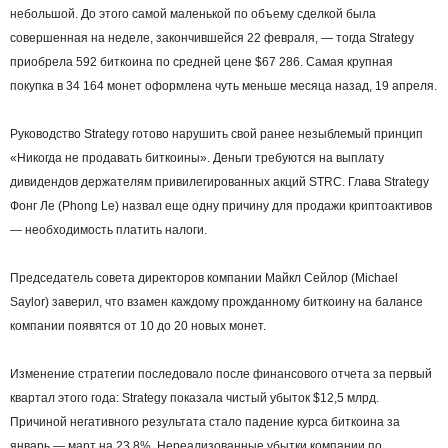
небольшой. До этого самой маленькой по объему сделкой была
совершенная на неделе, закончившейся 22 февраля, — тогда Strategy
приобрела 592 биткоина по средней цене $67 286. Самая крупная
покупка в 34 164 монет оформлена чуть меньше месяца назад, 19 апреля.
Руководство Strategy готово нарушить свой ранее незыблемый принцип
«Никогда не продавать биткоины». Деньги требуются на выплату
дивидендов держателям привилегированных акций STRC. Глава Strategy
Фонг Ле (Phong Le) назвал еще одну причину для продажи криптоактивов
— необходимость платить налоги.
Председатель совета директоров компании Майкл Сейлор (Michael
Saylor) заверил, что взамен каждому прожданному биткоину на балансе
компании появятся от 10 до 20 новых монет.
Изменение стратегии последовало после финансового отчета за первый
квартал этого года: Strategy показала чистый убыток $12,5 млрд.
Причиной негативного результата стало падение курса биткоина за
январь — март на 23,8%. Нереализованные убытки компании по