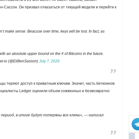
н-Сассон. Он призвал отказаться от текущей модели и перейти к
’t make sense. Beacuse over time, keys will be lost. In fact, as
with an absolute upper bound on the # of Bitcoins in the future.
net.io (@EliBenSasson)
July 7, 2026
цы теряют доступ к приватным ключам. Значит, часть биткоинов
пециалисты Ledger оценили объем сожженных и безвозвратно
 период, в итоге будут потеряны все ключи», — написал