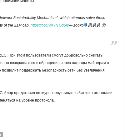
 анонимной монеты.
Network Sustainability Mechanism”, which attempts solve these
ity of the 21M cap.
https://t.co/WrYITGq5jy
— zooko
ⓩ
ZEC. При этом пользователи смогут добровольно сжигать
пенно возвращаться в обращение через награды майнерам в
то позволит поддержать безопасность сети без увеличения
 Сэйлор представил пятиуровневую модель биткоин-экономики.
меняться на уровне протокола.
N