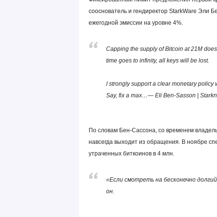
сооснователь и гендиректор StarkWare Эли Бе
ежегодной эмиссии на уровне 4%.
Capping the supply of Bitcoin at 21M doesn
time goes to infinity, all keys will be lost.
I strongly support a clear monetary policy 
Say, fix a max…— Eli Ben-Sasson | Stark
По словам Бен-Сассона, со временем владель
навсегда выходит из обращения. В ноябре с
утраченных биткоинов в 4 млн.
«Если смотреть на бесконечно долгий
он.