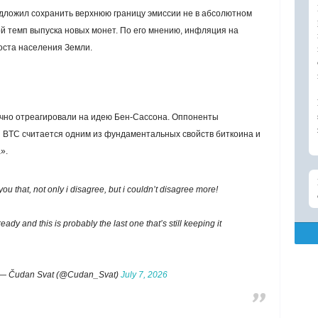
едложил сохранить верхнюю границу эмиссии не в абсолютном
й темп выпуска новых монет. По его мнению, инфляция на
оста населения Земли.
чно отреагировали на идею Бен-Сассона. Оппоненты
н BTC считается одним из фундаментальных свойств биткоина и
».
 you that, not only i disagree, but i couldn’t disagree more!
eady and this is probably the last one that’s still keeping it
llar— Čudan Svat (@Cudan_Svat)
July 7, 2026