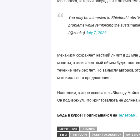
Mechanism, который обсуждают в экосистеме
You may be interested in Shielded Labs “
problems while reinforcing the sustainabil
(@zooko)
July 7, 2026
Механизм сохраняет жесткий лимит в 21 млн 
монеты, а эквивалентный объем будет посте
течение четырех лет. По замыслу авторов, э
максимального предложения.
Напомним, в июне основатель Strategy Майкл
Он подчеркнул, что криптовалюта не должна 
Будь в курсе! Подписывайся на
Телеграм.
ИСТОЧНИК
ССЫЛКА
ТЕГИ
#BITCOIN
#CRYPTOCURRENCY
EMISSIO