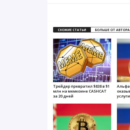
СХОЖИЕ СТАТЬИ
БОЛЬШЕ ОТ АВТОРА
Трейдер превратил $838 в $1
Альфа
млн на мемкоине CASHCAT
оказы
за 20 дней
услуги