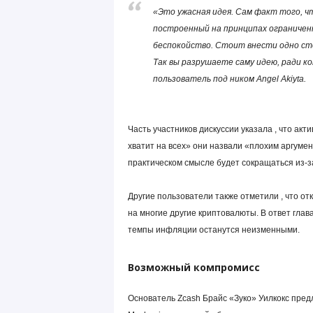
«Это ужасная идея. Сам факт того, ч
построенный на принципах ограничен
беспокойство. Стоит внести одно сто
Так вы разрушаете саму идею, ради к
пользователь под ником Angel Akiyta.
Часть участников дискуссии указала , что акт
хватит на всех» они назвали «плохим аргумен
практическом смысле будет сокращаться из-з
Другие пользователи также отметили , что о
на многие другие криптовалюты. В ответ глав
темпы инфляции останутся неизменными.
Возможный компромисс
Основатель Zcash Брайс «Зуко» Уилкокс предл