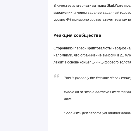
В качестве альтернативы глава StarkWare пр
выражении, а через заранее заданный годово
уровне 4% примерно соответствует темпам р
Реакция сообщества
Сторонники первой криптовалюты неоднозна
напомнили, что ограничение эмиссии в 21 мл
лежит в основе концепции «цифрового золота
This is probably the first time since i know
Whole lot of Bitcoin narratives were lost alr
alive.
Soon it will just become yet another do