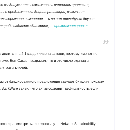
то вы допускаете возможность изменить протокол,
ного предложения и децентрализации, вызывает
ль серьезное изменение — и за ним последуют другие.
оторой создавался биткоин», —
прокомментировал
ив делится на 2,1 квадриллиона сатоши, поэтому «монет не
том». Бен-Сассон возразил, что и это число единиц в
а утраты ключей.
тказ от фиксированного предложения сделает биткоин похожим
а StarkWare заявил, что актив сохранит дефицитность, если
ожил рассмотреть альтернативу — Network Sustainability