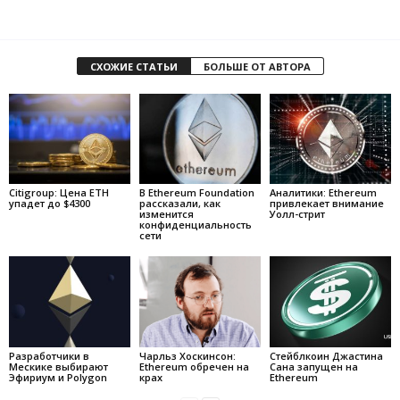
СХОЖИЕ СТАТЬИ
БОЛЬШЕ ОТ АВТОРА
Citigroup: Цена ETH
В Ethereum Foundation
Аналитики: Ethereum
упадет до $4300
рассказали, как
привлекает внимание
изменится
Уолл-стрит
конфиденциальность
сети
Разработчики в
Чарльз Хоскинсон:
Стейблкоин Джастина
Мескике выбирают
Ethereum обречен на
Сана запущен на
Эфириум и Polygon
крах
Ethereum