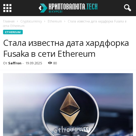
Главная
Cryptocurrency
Ethereum
Стала известна дата хардфорка Fusaka в
сети Ethereum
ETHEREUM
Стала известна дата хардфорка
Fusaka в сети Ethereum
От
Saffron
-
19.09.2025
80