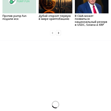
Против pump.fun
Дубай откроет первую
В США может
подали иск
в мире криптобашню
появиться
национальный резерв
в USDC, Solana и XRP