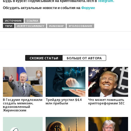
Будь в курсе! Подписывайся на Криптовалюта.Tech в
Telegram.
Обсудить актуальные новости и события на
Форуме
ИСТОЧНИК
ССЫЛКА
ТЕГИ
#CRYPTOCURRENCY
#UNISWAP
#ГОЛОСОВАНИЕ
СХОЖИЕ СТАТЬИ
БОЛЬШЕ ОТ АВТОРА
В Госдуме предложили
Трейдер упустил $4,4
Что может помешать
создать мемкоин,
млн прибыли
криптореформам SEC
вдохновленный
Жириновским