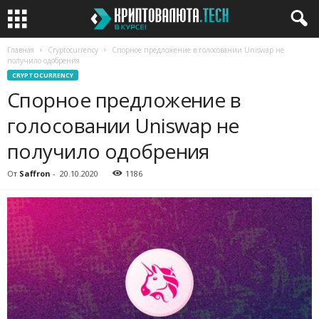
Главная
Cryptocurrency
Спорное предложение в голосовании Uniswap не
получило одобрения
CRYPTOCURRENCY
Спорное предложение в
голосовании Uniswap не
получило одобрения
От
Saffron
-
20.10.2020
1186