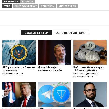
ИСТОЧНИК
FORKLOG
ТЕГИ
#CRYPTOCURRENCY
#TELEGRAM
#ПАВЕЛДУРОВ
СХОЖИЕ СТАТЬИ
БОЛЬШЕ ОТ АВТОРА
SEC разрешила банкам
Джон Макафи
Работник банка украл
храненить
напомнил о себе
180 млн рублей и
криптовалюты
перевел деньги в
криптовалюту
Что уже сделал Трамп
TON станет
Тигран Гамбарян готов