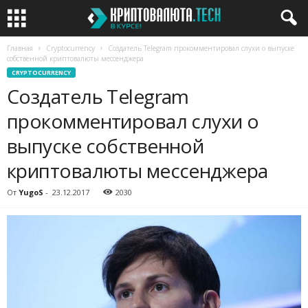
Главная
Cryptocurrency
Создатель Telegram прокомментировал слухи о выпуске
собственной криптовалюты мессенджера
CRYPTOCURRENCY
Создатель Telegram
прокомментировал слухи о
выпуске собственной
криптовалюты мессенджера
От
YugoS
-
23.12.2017
2030