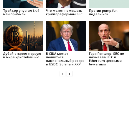
Трейдер упустил $4,4
Что может помешать
Против pump.fun
млн прибыли
криптореформам SEC
подали иск
Дубай откроет первую
В США может
Гэри Генслер: SEC не
в мире криптобашню
появиться
называла BTC и
национальный резерв
Ethereum ценными
в USDC, Solana и XRP
бумагами