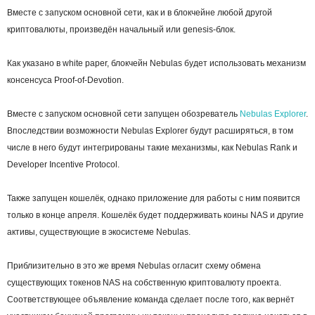
Вместе с запуском основной сети, как и в блокчейне любой другой
криптовалюты, произведён начальный или genesis-блок.
Как указано в white paper, блокчейн Nebulas будет использовать механизм
консенсуса Proof-of-Devotion.
Вместе с запуском основной сети запущен обозреватель
Nebulas Explorer
.
Впоследствии возможности Nebulas Explorer будут расширяться, в том
числе в него будут интегрированы такие механизмы, как Nebulas Rank и
Developer Incentive Protocol.
Также запущен кошелёк, однако приложение для работы с ним появится
только в конце апреля. Кошелёк будет поддерживать коины NAS и другие
активы, существующие в экосистеме Nebulas.
Приблизительно в это же время Nebulas огласит схему обмена
существующих токенов NAS на собственную криптовалюту проекта.
Соответствующее объявление команда сделает после того, как вернёт