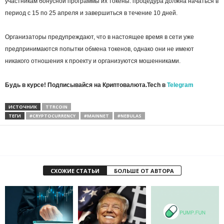
участникам бонусной программы их токены: процедура должна начаться в
период с 15 по 25 апреля и завершиться в течение 10 дней.
Организаторы предупреждают, что в настоящее время в сети уже
предпринимаются попытки обмена токенов, однако они не имеют
никакого отношения к проекту и организуются мошенниками.
Будь в курсе! Подписывайся на Криптовалюта.Tech в
Telegram
ИСТОЧНИК
TTRCOIN
ТЕГИ
#CRYPTOCURRENCY
#MAINNET
#NEBULAS
СХОЖИЕ СТАТЬИ
БОЛЬШЕ ОТ АВТОРА