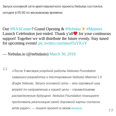
Запуск основной сети криптовалютного проекта Nebulas состоялся
сегодня в 05:00 по московскому времени.
Our
#NASCenter
? Grand Opening &
#Nebulas
#Mainnet
Launch Celebration just ended. Thank y'all
for your continuous
support! Together we will distribute the future evenly. Stay tuned
for upcoming events!
pic.twitter.com/tmu4TaYKyY
— Nebulas.io (@nebulasio)
March 30, 2018
«После 9 месяцев усердной работы Nebulas Foundation
завершил разработку и тестирование Nebulas Mainnet 1.0
(Eagle Nebula). Запуск основной сети – это огромный шаг
вперёд по направлению к нашей цели – справедливому
распределению будущего. Nebulas Foundation планирует
продолжать реализацию своей дорожной карты согласно
white paper», — пишет проект в своем
анонсе
.