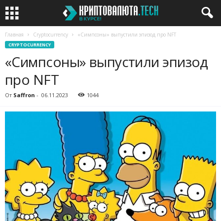
Главная
Cryptocurrency
«Симпсоны» выпустили эпизод про NFT
CRYPTOCURRENCY
«Симпсоны» выпустили эпизод
про NFT
От
Saffron
-
06.11.2023
1044