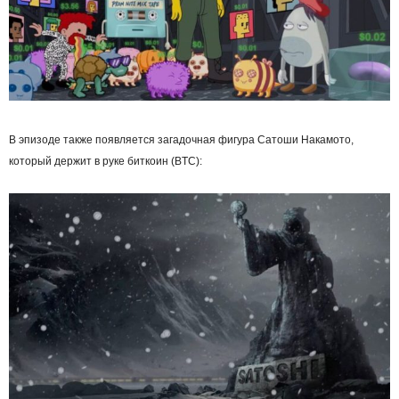
В эпизоде также появляется загадочная фигура Сатоши Накамото,
который держит в руке биткоин (BTC):