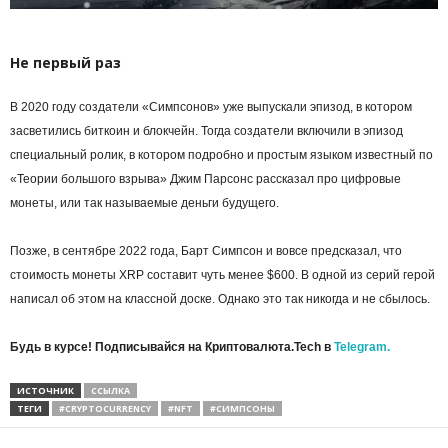
Не первый раз
В 2020 году создатели «Симпсонов» уже выпускали эпизод, в котором
засветились биткоин и блокчейн. Тогда создатели включили в эпизод
специальный ролик, в котором подробно и простым языком известный по
«Теории большого взрыва» Джим Парсонс рассказал про цифровые
монеты, или так называемые деньги будущего.
Позже, в сентябре 2022 года, Барт Симпсон и вовсе предсказал, что
стоимость монеты XRP составит чуть менее $600. В одной из серий герой
написал об этом на классной доске. Однако это так никогда и не сбылось.
Будь в курсе! Подписывайся на Криптовалюта.Tech в
Telegram.
ИСТОЧНИК
ССЫЛКА
ТЕГИ
#CRYPTOCURRENCY
#NFT
#СИМПСОНЫ