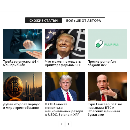
СХОЖИЕ СТАТЬИ
БОЛЬШЕ ОТ АВТОРА
Трейдер упустил $4,4
Что может помешать
Против pump.fun
млн прибыли
криптореформам SEC
подали иск
Дубай откроет первую
В США может
Гэри Генслер: SEC не
в мире криптобашню
появиться
называла BTC и
национальный резерв
Ethereum ценными
в USDC, Solana и XRP
бумагами