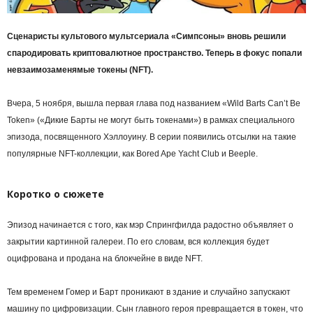
Cценаристы культового мультсериала «Симпсоны» вновь решили
спародировать криптовалютное пространство. Теперь в фокус попали
невзаимозаменямые токены (NFT).
Вчера, 5 ноября, вышла первая глава под названием «Wild Barts Can’t Be
Token» («Дикие Барты не могут быть токенами») в рамках специального
эпизода, посвященного Хэллоуину. В серии появились отсылки на такие
популярные NFT-коллекции, как Bored Ape Yacht Club и Beeple.
Коротко о сюжете
Эпизод начинается с того, как мэр Спрингфилда радостно объявляет о
закрытии картинной галереи. По его словам, вся коллекция будет
оцифрована и продана на блокчейне в виде NFT.
Тем временем Гомер и Барт проникают в здание и случайно запускают
машину по цифровизации. Сын главного героя превращается в токен, что