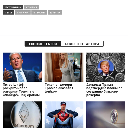
ИСТОЧНИК
ССЫЛКА
ТЕГИ
#РЫНКИ
#ТРАМП
ШИФФ
СХОЖИЕ СТАТЬИ
БОЛЬШЕ ОТ АВТОРА
Питер Шифф
Токен от дочери
Дональд Трамп
раскритиковал
Трампа оказался
подтвердил планы по
риторику Трампа о
фейком
созданию биткоин-
«победе» над Ираном
резерва