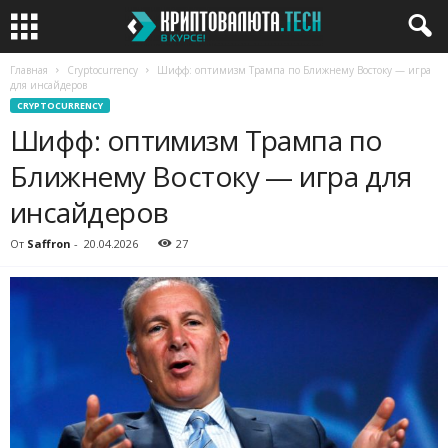
Главная
Cryptocurrency
Шифф: оптимизм Трампа по Ближнему Востоку — игра
для инсайдеров
CRYPTOCURRENCY
Шифф: оптимизм Трампа по
Ближнему Востоку — игра для
инсайдеров
От
Saffron
-
20.04.2026
27