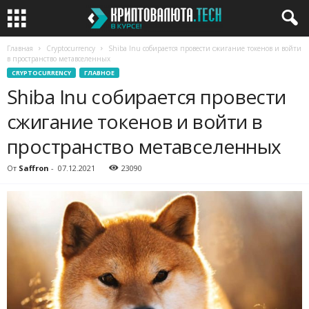
Главная
Cryptocurrency
Shiba Inu собирается провести сжигание токенов и войти
в пространство метавселенных
CRYPTOCURRENCY
ГЛАВНОЕ
Shiba Inu собирается провести
сжигание токенов и войти в
пространство метавселенных
От
Saffron
-
07.12.2021
23090