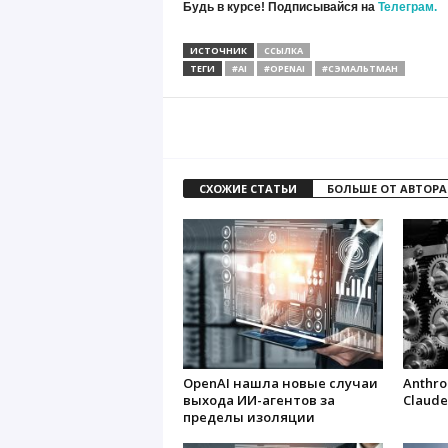
Будь в курсе! Подписывайся на
Телеграм.
ИСТОЧНИК
ССЫЛКА
ТЕГИ
#AI
#OPENAI
#СЭМАЛЬТМАН
СХОЖИЕ СТАТЬИ
БОЛЬШЕ ОТ АВТОРА
OpenAI нашла новые случаи
Anthro
выхода ИИ-агентов за
Claude
пределы изоляции