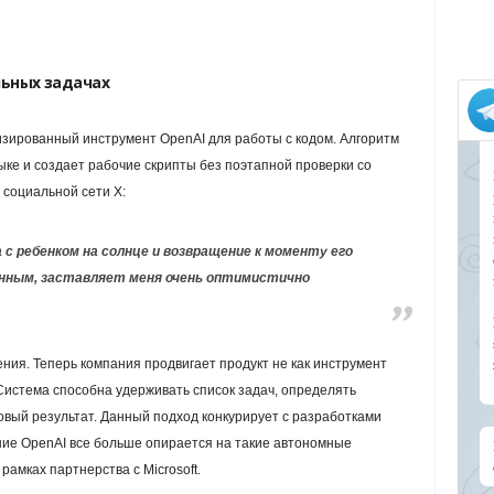
льных задачах
зированный инструмент OpenAI для работы с кодом. Алгоритм
ке и создает рабочие скрипты без поэтапной проверки со
 социальной сети X:
ка с ребенком на солнце и возвращение к моменту его
енным, заставляет меня очень оптимистично
ия. Теперь компания продвигает продукт не как инструмент
 Система способна удерживать список задач, определять
овый результат. Данный подход конкурирует с разработками
ние OpenAI все больше опирается на такие автономные
рамках партнерства с Microsoft.