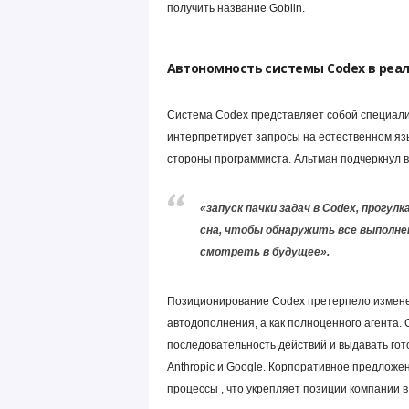
получить название Goblin.
Автономность системы Codex в реа
Система Codex представляет собой специали
интерпретирует запросы на естественном язы
стороны программиста. Альтман подчеркнул в
«запуск пачки задач в Codex, прогул
сна, чтобы обнаружить все выполн
смотреть в будущее».
Позиционирование Codex претерпело изменен
автодополнения, а как полноценного агента.
последовательность действий и выдавать гот
Anthropic и Google. Корпоративное предложе
процессы , что укрепляет позиции компании в 