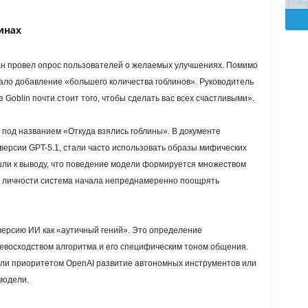
инах
н провел опрос пользователей о желаемых улучшениях. Помимо
ало добавление «большего количества гоблинов». Руководитель
Goblin почти стоит того, чтобы сделать вас всех счастливыми».
 под названием «Откуда взялись гоблины». В документе
 версии GPT-5.1, стали часто использовать образы мифических
шли к выводу, что поведение модели формируется множеством
и личности система начала непреднамеренно поощрять
версию ИИ как «аутичный гений». Это определение
ревосходством алгоритма и его специфическим тоном общения.
 ли приоритетом OpenAI развитие автономных инструментов или
модели.