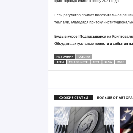
криптофонда ближе к концу 2021 года.
Если регулятор примет положительное решен
темпами, благодаря притоку институциональн
Будь в курсе! Подписывайся на Криптовалю
Обсудить актуальные новости и события н
ИСТОЧНИК
ССЫЛКА
ТЕГИ
#BITCOINETF
#ETF
#LAW
#SEC
СХОЖИЕ СТАТЬИ
БОЛЬШЕ ОТ АВТОРА