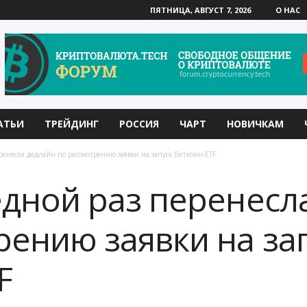
ПЯТНИЦА, АВГУСТ 7, 2026
О НАС
АТЬИ
ТРЕЙДИНГ
РОССИЯ
ЧАРТ
НОВИЧКАМ
ренесла дедлайн по рассмотрению заявки на запуск Биткоин-ETF
едной раз перенесл
рению заявки на за
F