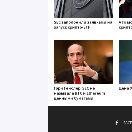
SEC заполонили заявками на
Что м
запуск крипто-ETF
крипт
Гэри Генслер: SEC не
Цена X
называла BTC и Ethereum
ценными бумагами
FAC