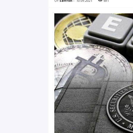
От
Saffron
-
10.09.2021
691