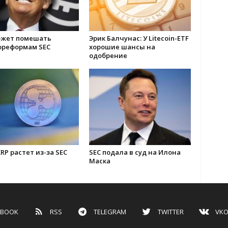
ожет помешать
Эрик Балчунас: У Litecoin-ETF
ореформам SEC
хорошие шансы на
одобрение
RP растет из-за SEC
SEC подала в суд на Илона
Маска
EBOOK
RSS
TELEGRAM
TWITTER
VKO