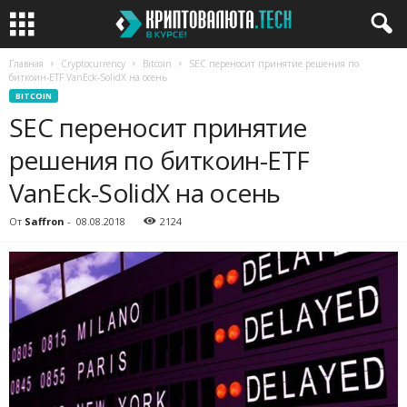
Главная
Cryptocurrency
Bitcoin
SEC переносит принятие решения по
биткоин-ETF VanEck-SolidX на осень
BITCOIN
SEC переносит принятие
решения по биткоин-ETF
VanEck-SolidX на осень
От
Saffron
-
08.08.2018
2124