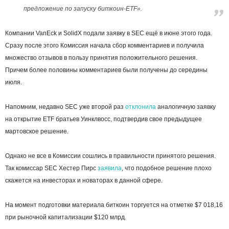
предложение по запуску биткоин-ETF».
Компании VanEck и SolidX подали заявку в SEC ещё в июне этого года.
Сразу после этого Комиссия начала сбор комментариев и получила
множество отзывов в пользу принятия положительного решения.
Причем более половины комментариев были получены до середины
июля.
Напомним, недавно SEC уже второй раз
отклонила
аналогичную заявку
на открытие ETF братьев Уинклвосс, подтвердив свое предыдущее
мартовское решение.
Однако не все в Комиссии сошлись в правильности принятого решения.
Так комиссар SEC Хестер Пирс
заявила
, что подобное решение плохо
скажется на инвесторах и новаторах в данной сфере.
На момент подготовки материала биткоин торгуется на отметке $7 018,16
при рыночной капитализации $120 млрд.