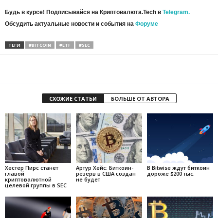
Будь в курсе! Подписывайся на Криптовалюта.Tech в
Telegram.
Обсудить актуальные новости и события на
Форуме
ТЕГИ
#BITCOIN
#ETF
#SEC
СХОЖИЕ СТАТЬИ
БОЛЬШЕ ОТ АВТОРА
Хестер Пирс станет
Артур Хейс: Биткоин-
В Bitwise ждут биткоин
главой
резерв в США создан
дороже $200 тыс.
криптовалютной
не будет
целевой группы в SEC