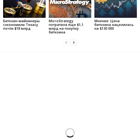
Биткоин-майнинеры
MicroStrategy
Мнение: Цена
сэкономили Техасу
потратила еще $1,1
биткоина нацелилась
почти $18 млрд
млрд на покупку
на $130 000
биткоина