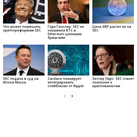
Что может помешать
Гэри Генслер: SEC не
Цена XRP растет из-за
криптореформам SEC
называла BTC и
SEC
Ethereum ценными
бумагами
SEC подала в суд на
Cardano планирует
Хестер Пирс: SEC станет
Илона Маска
интегрировать
лояльнее к
стейблкоин от Ripple
криптовалютам