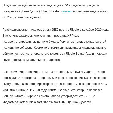
Представляющий интересы владельцев XRP в судебном процессе
поверенный Джон Дитон (John E Deaton)
назвал
последнее ходатайство
SEC «крупнейшим в деле».
Разбирательство началось с иска SEC против Ripple в декабре 2020 года.
В иске утверждалось, что компания продала XRP как
незарегистрированную ценную бумагу. Регулятор придерживается этой
позиции по сей день. Кроме того, комиссия выдвинула индивидуальные
обвинения против генерального директора Ripple Брэда Гарлингхауса и
соучредителя компании Криса Ларсена.
В ходе судебного разбирательства федеральный судья Сара Нетберн
приказала SEC передать черновики и электронные письма, касающиеся
выступления бывшего директора отдела корпоративных финансов SEC
Уильяма Хинмана. В 2018 году Хинман заявил, что эфир не является
ценной бумагой. Ripple с самого начала утверждает, что SEC не
уведомила компанию о том, что считает XRP ценной бумагой.