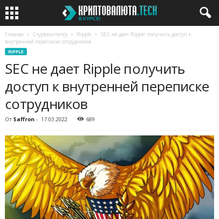
Главная
Cryptocurrency
Ripple
SEC не дает Ripple получить доступ к
внутренней переписке сотрудников
RIPPLE
SEC не дает Ripple получить
доступ к внутренней переписке
сотрудников
От
Saffron
-
17.03.2022
689