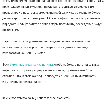
Таким образом, биржам, предлагающие торговлю токенами, которые SEC
признала ценными бумагами, придется готовиться к юридическим
проверкам. На некоторых американских биржах уже размещено более
десятка криптовалют, которые SEC классифицирует как запрещенные
к продаже. Если регулятор примет меры против них, последствия будут
печальными.
В криптовалютном уравнении неожиданно появилась еще одна
переменная: инвесторам теперь приходится учитывать статус
криптовалют как ценных бумаг.
Если
биржи исключат их из листинга
, чтобы избежать потенциальных
штрафов со стороны регулирующих органов, торговать ими будет
сложнее. Это, в свою очередь, приведет к снижению их ликвидности
и рыночной привлекательности.
Как не попасть под санкции: поговорите с юристом