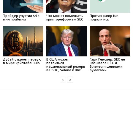
Трейдер упустил $4,4
Что может помешать
Против pump.fun
млн прибыли
криптореформам SEC
подали иск
Дубай откроет первую
В США может
Гэри Генслер: SEC не
в мире криптобашню
появиться
называла BTC и
национальный резерв
Ethereum ценными
в USDC, Solana и XRP
бумагами