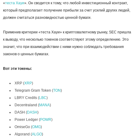
«
теста Хауи
». Он сводится к тому, что любой инвестиционный контракт,
который предполагает получение прибыли за счет усилий других людей,
должен считаться разновидностью ценной бумаги.
Применив критерии «теста Хауи» к криптовалютному рынку, SEC пришла
к выводу, что несколько токенов соответствуют этому определению. Это
значит, что при взаимодействии с ними нужно соблюдать требования
законов о ценных бумагах.
Вот эти токены:
XRP (
XRP
)
Telegram Gram Token (
TON
)
LBRY Credits (
LBC
)
Decentraland (
MANA
)
DASH (
DASH
)
Power Ledger (
POWR
)
OmiseGo (
OMG
)
Algorand (
ALGO
)