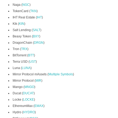
Naga (
NGC
)
TokenCard (
TKN
)
IHT Real Estate (
IHT
)
Kik (
KIN
)
Salt Lending (
SALT
)
Beaxy Token (
BXY
)
DragonChain (
DRGN
)
Tron (
TRX
)
BitTorrent (
BTT
)
Terra USD (
UST
)
Luna (
LUNA
)
Mirror Protocol mAssets (
Multiple Symbols
)
Mirror Protocol (
MIR
)
Mango (
MNGO
)
Ducat (
DUCAT
)
Locke (
LOCKE
)
EthereumMax (
EMAX
)
Hydro (
HYDRO
)