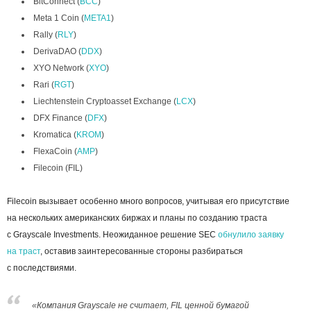
BitConnect (
BCC
)
Meta 1 Coin (
META1
)
Rally (
RLY
)
DerivaDAO (
DDX
)
XYO Network (
XYO
)
Rari (
RGT
)
Liechtenstein Cryptoasset Exchange (
LCX
)
DFX Finance (
DFX
)
Kromatica (
KROM
)
FlexaCoin (
AMP
)
Filecoin (FIL)
Filecoin вызывает особенно много вопросов, учитывая его присутствие
на нескольких американских биржах и планы по созданию траста
с Grayscale Investments. Неожиданное решение SEC
обнулило заявку
на траст
, оставив заинтересованные стороны разбираться
с последствиями.
«Компания Grayscale не считает, FIL ценной бумагой