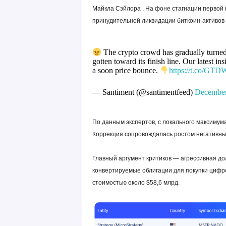
Майкла Сэйлора . На фоне стагнации первой
принудительной ликвидации биткоин-активов
The crypto crowd has gradually turne
gotten toward its finish line. Our latest i
a soon price bounce.
https://t.co/GT
— Santiment (@santimentfeed)
December
По данным экспертов, с локального максимум
Коррекция сопровождалась ростом негативны
Главный аргумент критиков — агрессивная дол
конвертируемые облигации для покупки цифр
стоимостью около $58,6 млрд.