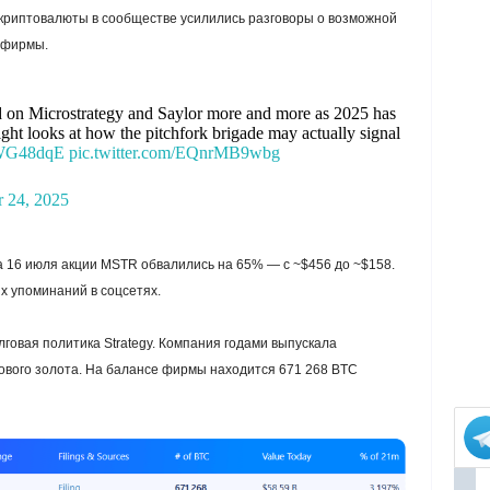
 криптовалюты в сообществе усилились разговоры о возможной
 фирмы.
d on Microstrategy and Saylor more and more as 2025 has
nsight looks at how the pitchfork brigade may actually signal
DWG48dqE
pic.twitter.com/EQnrMB9wbg
 24, 2025
а 16 июля акции MSTR обвалились на 65% — с ~$456 до ~$158.
х упоминаний в соцсетях.
говая политика Strategy. Компания годами выпускала
ового золота. На балансе фирмы находится 671 268 BTC